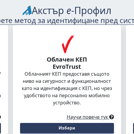
Акстър
е
-Профил
ете метод за идентифицане пред сис
Облачен КЕП
EvroTrust
/
Облачният КЕП предоставя същото
ниво на сигурност и функционалност
като на идентификация с КЕП, но чрез
а
удобството на персонално мобилно
устройство.
Научи повече тук
Избери