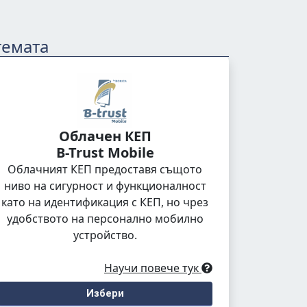
темата
Облачен КЕП
B-Trust Mobile
Облачният КЕП предоставя същото
ниво на сигурност и функционалност
като на идентификация с КЕП, но чрез
удобството на персонално мобилно
устройство.
Научи повече тук
Избери