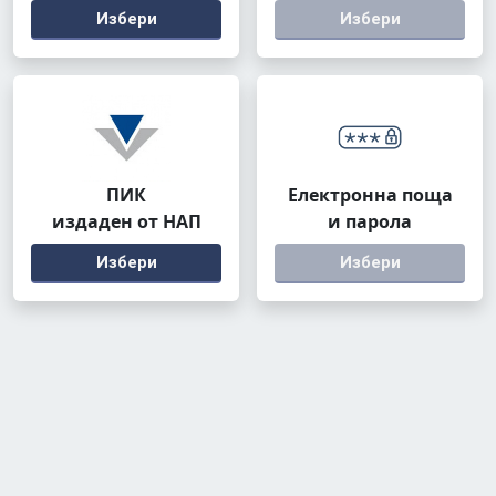
Избери
Избери
ПИК
Електронна поща
издаден от НАП
и парола
Избери
Избери