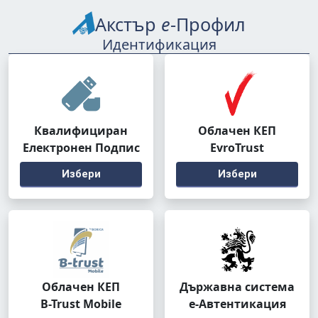
Акстър
е
-Профил
Идентификация
Квалифициран
Облачен КЕП
Електронен Подпис
EvroTrust
Избери
Избери
Облачен КЕП
Държавна система
B-Trust Mobile
е-Автентикация