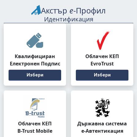
Акстър
е
-Профил
Идентификация
Квалифициран
Облачен КЕП
Електронен Подпис
EvroTrust
Избери
Избери
Облачен КЕП
Държавна система
B-Trust Mobile
е-Автентикация