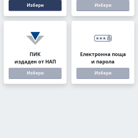
Избери
Избери
ПИК
Електронна поща
издаден от НАП
и парола
Избери
Избери