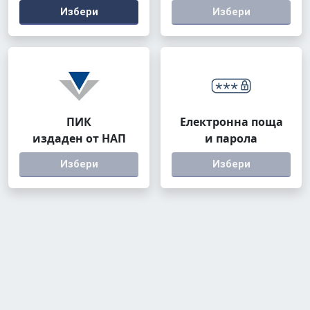
Избери
Избери
ПИК
Електронна поща
издаден от НАП
и парола
Избери
Избери