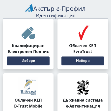
Акстър
е
-Профил
Идентификация
Квалифициран
Облачен КЕП
Електронен Подпис
EvroTrust
Избери
Избери
Облачен КЕП
Държавна система
B-Trust Mobile
е-Автентикация