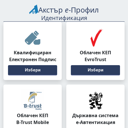
Акстър
е
-Профил
Идентификация
Квалифициран
Облачен КЕП
Електронен Подпис
EvroTrust
Избери
Избери
Облачен КЕП
Държавна система
B-Trust Mobile
е-Автентикация