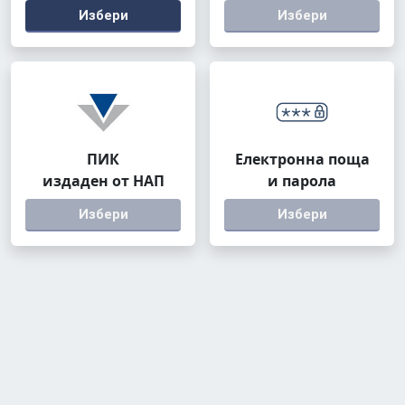
Избери
Избери
ПИК
Електронна поща
издаден от НАП
и парола
Избери
Избери