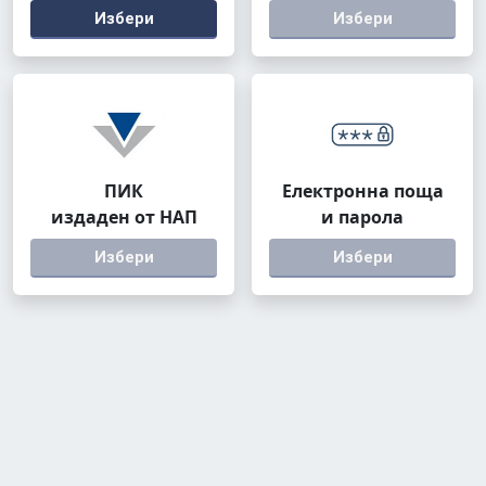
Избери
Избери
ПИК
Електронна поща
издаден от НАП
и парола
Избери
Избери