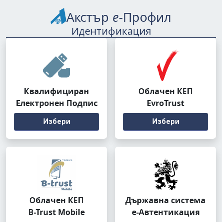
Акстър
е
-Профил
Идентификация
Квалифициран
Облачен КЕП
Електронен Подпис
EvroTrust
Избери
Избери
Облачен КЕП
Държавна система
B-Trust Mobile
е-Автентикация