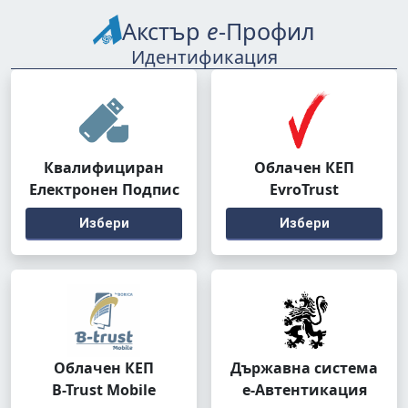
Акстър
е
-Профил
Идентификация
Квалифициран
Облачен КЕП
Електронен Подпис
EvroTrust
Избери
Избери
Облачен КЕП
Държавна система
B-Trust Mobile
е-Автентикация