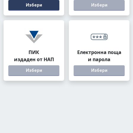
Избери
Избери
ПИК
Електронна поща
издаден от НАП
и парола
Избери
Избери