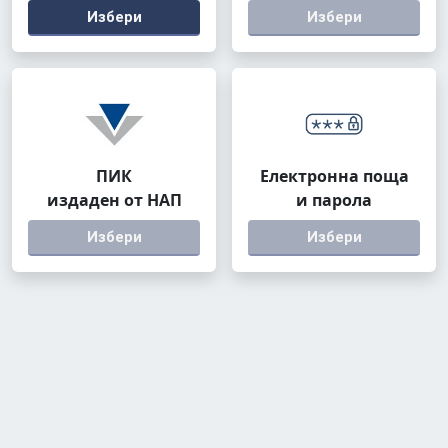
Избери
Избери
ПИК
Електронна поща
издаден от НАП
и парола
Избери
Избери