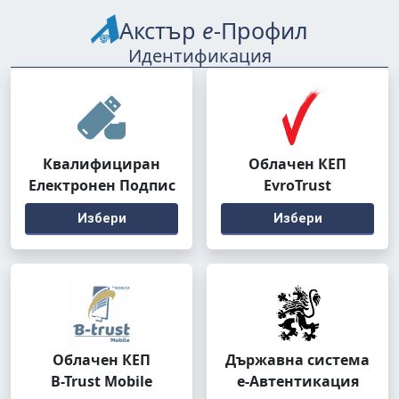
Акстър
е
-Профил
Идентификация
Квалифициран
Облачен КЕП
Електронен Подпис
EvroTrust
Избери
Избери
Облачен КЕП
Държавна система
B-Trust Mobile
е-Автентикация