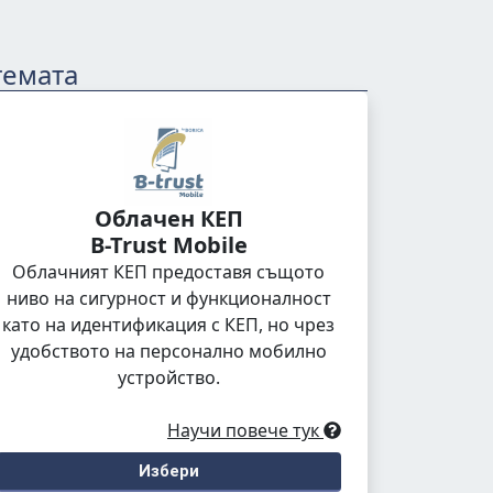
темата
Облачен КЕП
B-Trust Mobile
Облачният КЕП предоставя същото
ниво на сигурност и функционалност
като на идентификация с КЕП, но чрез
удобството на персонално мобилно
устройство.
Научи повече тук
Избери