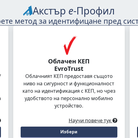
Акстър
е
-Профил
ете метод за идентифицане пред сис
Облачен КЕП
EvroTrust
/
Облачният КЕП предоставя същото
ниво на сигурност и функционалност
като на идентификация с КЕП, но чрез
а
удобството на персонално мобилно
устройство.
Научи повече тук
Избери