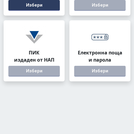
Избери
Избери
ПИК
Електронна поща
издаден от НАП
и парола
Избери
Избери