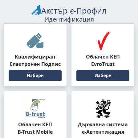
Акстър
е
-Профил
Идентификация
Квалифициран
Облачен КЕП
Електронен Подпис
EvroTrust
Избери
Избери
Облачен КЕП
Държавна система
B-Trust Mobile
е-Автентикация