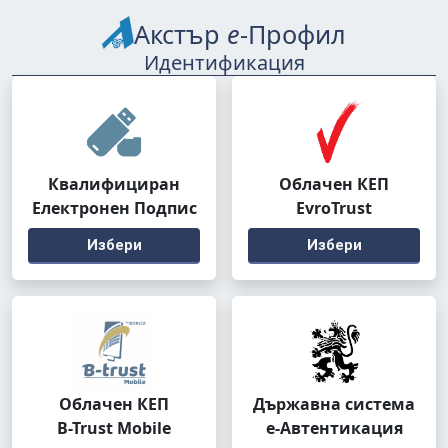
Акстър
е
-Профил
Идентификация
Квалифициран
Облачен КЕП
Електронен Подпис
EvroTrust
Избери
Избери
Облачен КЕП
Държавна система
B-Trust Mobile
е-Автентикация