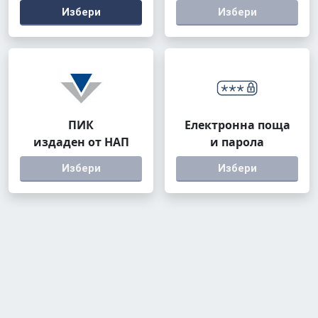
Избери
Избери
ПИК
Електронна поща
издаден от НАП
и парола
Избери
Избери