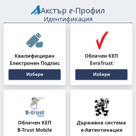
Акстър
е
-Профил
Идентификация
Квалифициран
Облачен КЕП
Електронен Подпис
EvroTrust
Избери
Избери
Облачен КЕП
Държавна система
B-Trust Mobile
е-Автентикация