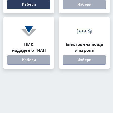
Избери
Избери
ПИК
Електронна поща
издаден от НАП
и парола
Избери
Избери