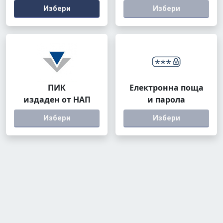
Избери
Избери
ПИК
Електронна поща
издаден от НАП
и парола
Избери
Избери