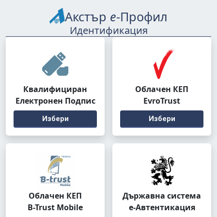
Акстър
е
-Профил
Идентификация
Квалифициран
Облачен КЕП
Електронен Подпис
EvroTrust
Избери
Избери
Облачен КЕП
Държавна система
B-Trust Mobile
е-Автентикация