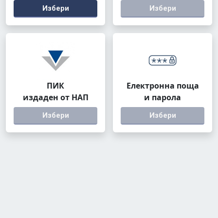
Избери
Избери
ПИК
Електронна поща
издаден от НАП
и парола
Избери
Избери