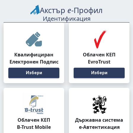
Акстър
е
-Профил
Идентификация
Квалифициран
Облачен КЕП
Електронен Подпис
EvroTrust
Избери
Избери
Облачен КЕП
Държавна система
B-Trust Mobile
е-Автентикация