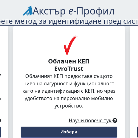
Акстър
е
-Профил
ете метод за идентифицане пред сис
Облачен КЕП
EvroTrust
/
Облачният КЕП предоставя същото
ниво на сигурност и функционалност
като на идентификация с КЕП, но чрез
а
удобството на персонално мобилно
устройство.
Научи повече тук
Избери