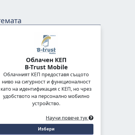
темата
Облачен КЕП
B-Trust Mobile
Облачният КЕП предоставя същото
ниво на сигурност и функционалност
като на идентификация с КЕП, но чрез
удобството на персонално мобилно
устройство.
Научи повече тук
Избери