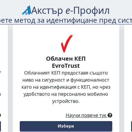
Акстър
е
-Профил
ете метод за идентифицане пред сис
Облачен КЕП
EvroTrust
/
Облачният КЕП предоставя същото
ниво на сигурност и функционалност
като на идентификация с КЕП, но чрез
а
удобството на персонално мобилно
устройство.
Научи повече тук
Избери