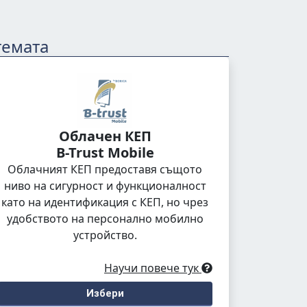
темата
Облачен КЕП
B-Trust Mobile
Облачният КЕП предоставя същото
ниво на сигурност и функционалност
като на идентификация с КЕП, но чрез
удобството на персонално мобилно
устройство.
Научи повече тук
Избери