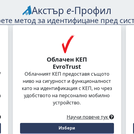
Акстър
е
-Профил
ете метод за идентифицане пред сис
Облачен КЕП
EvroTrust
/
Облачният КЕП предоставя същото
ниво на сигурност и функционалност
като на идентификация с КЕП, но чрез
а
удобството на персонално мобилно
устройство.
Научи повече тук
Избери