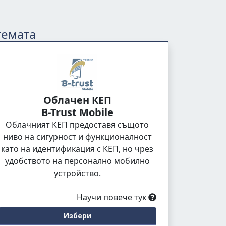
темата
Облачен КЕП
B-Trust Mobile
Облачният КЕП предоставя същото
ниво на сигурност и функционалност
като на идентификация с КЕП, но чрез
удобството на персонално мобилно
устройство.
Научи повече тук
Избери