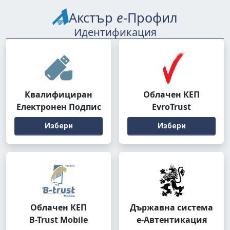
Акстър
е
-Профил
Идентификация
Квалифициран
Облачен КЕП
Електронен Подпис
EvroTrust
Избери
Избери
Облачен КЕП
Държавна система
B-Trust Mobile
е-Автентикация