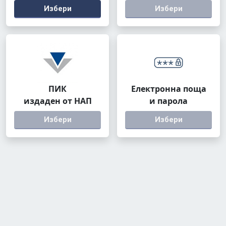
Избери
Избери
ПИК
Електронна поща
издаден от НАП
и парола
Избери
Избери