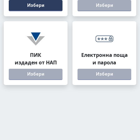
Избери
Избери
ПИК
Електронна поща
издаден от НАП
и парола
Избери
Избери