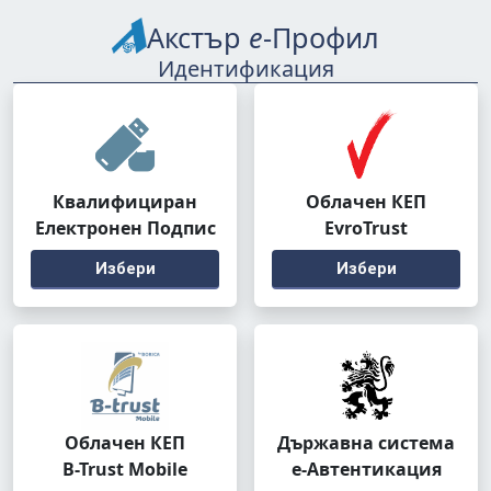
Акстър
е
-Профил
Идентификация
Квалифициран
Облачен КЕП
Електронен Подпис
EvroTrust
Избери
Избери
Облачен КЕП
Държавна система
B-Trust Mobile
е-Автентикация