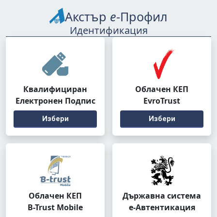
Акстър
е
-Профил
Идентификация
Квалифициран
Облачен КЕП
Електронен Подпис
EvroTrust
Избери
Избери
Облачен КЕП
Държавна система
B-Trust Mobile
е-Автентикация