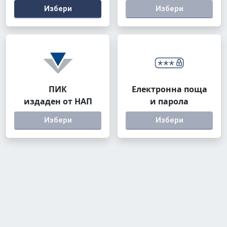
Избери
Избери
ПИК
Електронна поща
издаден от НАП
и парола
Избери
Избери