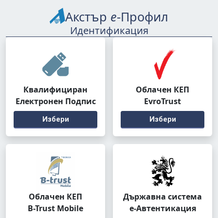
Акстър
е
-Профил
Идентификация
Квалифициран
Облачен КЕП
Електронен Подпис
EvroTrust
Избери
Избери
Облачен КЕП
Държавна система
B-Trust Mobile
е-Автентикация