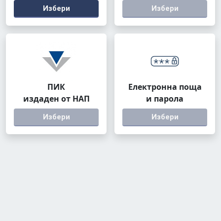
Избери
Избери
ПИК
Електронна поща
издаден от НАП
и парола
Избери
Избери