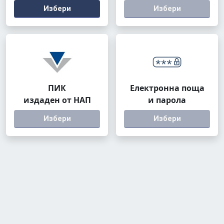
Избери
Избери
ПИК
Електронна поща
издаден от НАП
и парола
Избери
Избери