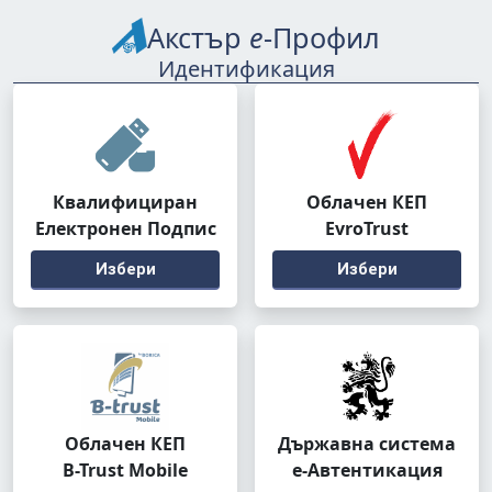
Акстър
е
-Профил
Идентификация
Квалифициран
Облачен КЕП
Електронен Подпис
EvroTrust
Избери
Избери
Облачен КЕП
Държавна система
B-Trust Mobile
е-Автентикация