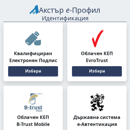
Акстър
е
-Профил
Идентификация
Квалифициран
Облачен КЕП
Електронен Подпис
EvroTrust
Избери
Избери
Облачен КЕП
Държавна система
B-Trust Mobile
е-Автентикация