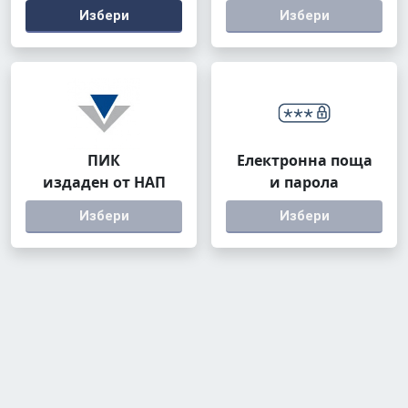
Избери
Избери
ПИК
Електронна поща
издаден от НАП
и парола
Избери
Избери