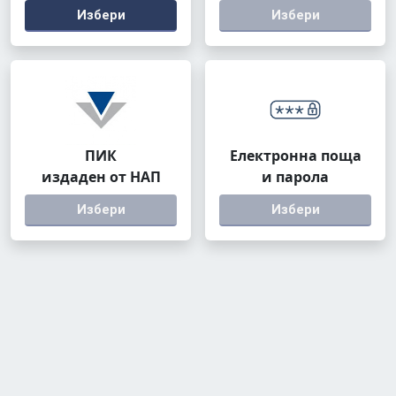
Избери
Избери
ПИК
Електронна поща
издаден от НАП
и парола
Избери
Избери