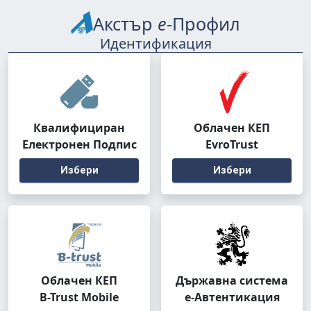
Акстър
е
-Профил
Идентификация
Квалифициран
Облачен КЕП
Електронен Подпис
EvroTrust
Избери
Избери
Облачен КЕП
Държавна система
B-Trust Mobile
е-Автентикация