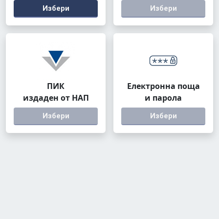
Избери
Избери
ПИК
Електронна поща
издаден от НАП
и парола
Избери
Избери