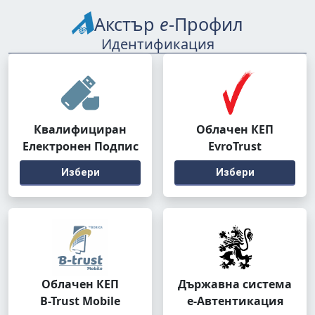
Акстър
е
-Профил
Идентификация
Квалифициран
Облачен КЕП
Електронен Подпис
EvroTrust
Избери
Избери
Облачен КЕП
Държавна система
B-Trust Mobile
е-Автентикация