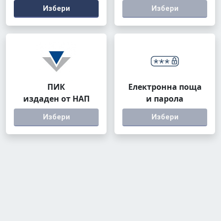
Избери
Избери
ПИК
Електронна поща
издаден от НАП
и парола
Избери
Избери