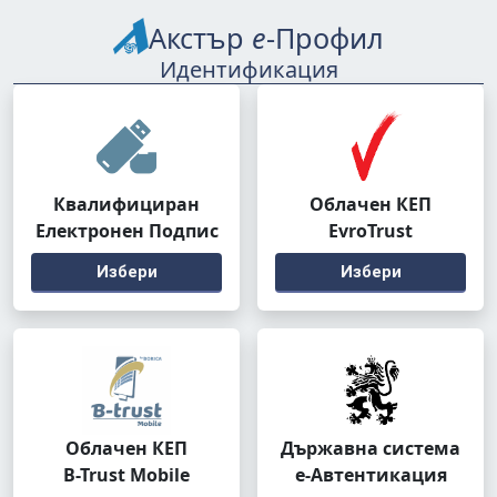
Акстър
е
-Профил
Идентификация
Квалифициран
Облачен КЕП
Електронен Подпис
EvroTrust
Избери
Избери
Облачен КЕП
Държавна система
B-Trust Mobile
е-Автентикация