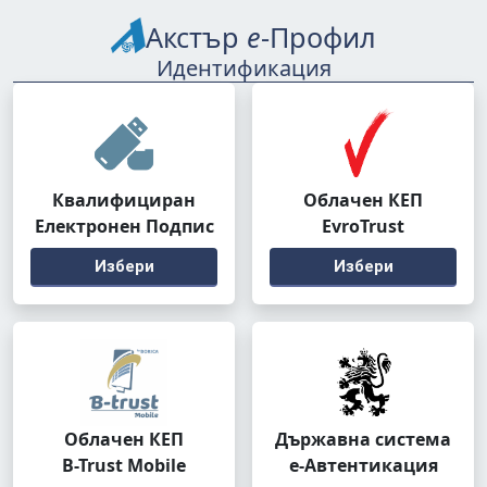
Акстър
е
-Профил
Идентификация
Квалифициран
Облачен КЕП
Електронен Подпис
EvroTrust
Избери
Избери
Облачен КЕП
Държавна система
B-Trust Mobile
е-Автентикация