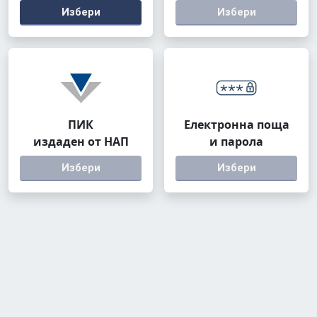
Избери
Избери
ПИК
Електронна поща
издаден от НАП
и парола
Избери
Избери