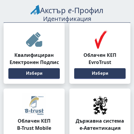
Акстър
е
-Профил
Идентификация
Квалифициран
Облачен КЕП
Електронен Подпис
EvroTrust
Избери
Избери
Облачен КЕП
Държавна система
B-Trust Mobile
е-Автентикация