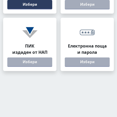
Избери
Избери
ПИК
Електронна поща
издаден от НАП
и парола
Избери
Избери