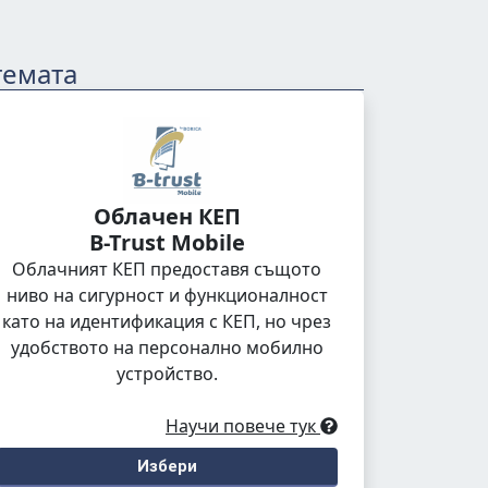
темата
Облачен КЕП
B-Trust Mobile
Облачният КЕП предоставя същото
ниво на сигурност и функционалност
като на идентификация с КЕП, но чрез
удобството на персонално мобилно
устройство.
Научи повече тук
Избери