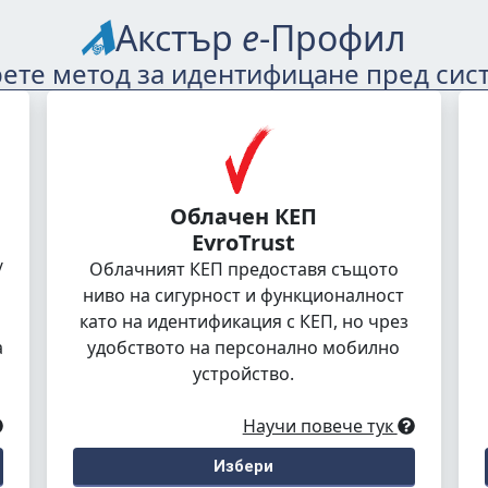
Акстър
е
-Профил
ете метод за идентифицане пред сис
Облачен КЕП
EvroTrust
/
Облачният КЕП предоставя същото
ниво на сигурност и функционалност
като на идентификация с КЕП, но чрез
а
удобството на персонално мобилно
устройство.
Научи повече тук
Избери