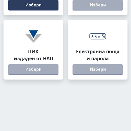
Избери
Избери
ПИК
Електронна поща
издаден от НАП
и парола
Избери
Избери