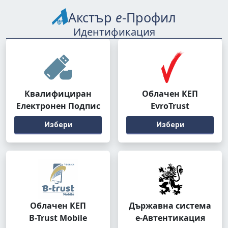
Акстър
е
-Профил
Идентификация
Квалифициран
Облачен КЕП
Електронен Подпис
EvroTrust
Избери
Избери
Облачен КЕП
Държавна система
B-Trust Mobile
е-Автентикация