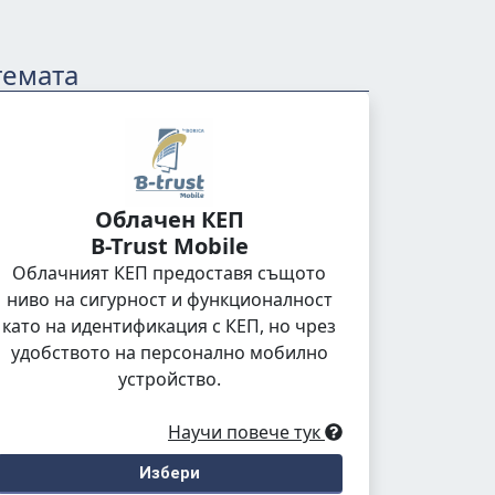
темата
Облачен КЕП
B-Trust Mobile
Облачният КЕП предоставя същото
ниво на сигурност и функционалност
като на идентификация с КЕП, но чрез
удобството на персонално мобилно
устройство.
Научи повече тук
Избери