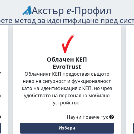
Акстър
е
-Профил
ете метод за идентифицане пред сис
Облачен КЕП
EvroTrust
/
Облачният КЕП предоставя същото
ниво на сигурност и функционалност
като на идентификация с КЕП, но чрез
а
удобството на персонално мобилно
устройство.
Научи повече тук
Избери