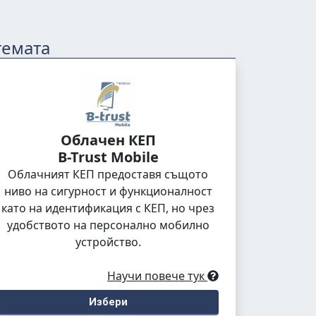
темата
Облачен КЕП
B-Trust Mobile
Облачният КЕП предоставя същото
ниво на сигурност и функционалност
като на идентификация с КЕП, но чрез
удобството на персонално мобилно
устройство.
Научи повече тук
Избери