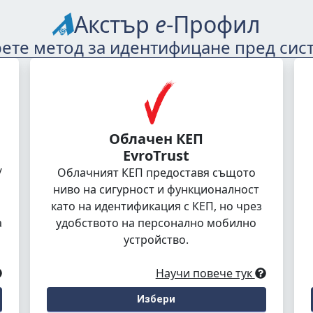
Акстър
е
-Профил
ете метод за идентифицане пред сис
Облачен КЕП
EvroTrust
/
Облачният КЕП предоставя същото
ниво на сигурност и функционалност
като на идентификация с КЕП, но чрез
а
удобството на персонално мобилно
устройство.
Научи повече тук
Избери