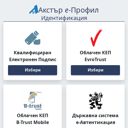
Акстър
е
-Профил
Идентификация
Квалифициран
Облачен КЕП
Електронен Подпис
EvroTrust
Избери
Избери
Облачен КЕП
Държавна система
B-Trust Mobile
е-Автентикация