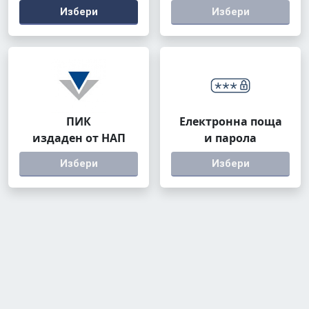
Избери
Избери
ПИК
Електронна поща
издаден от НАП
и парола
Избери
Избери