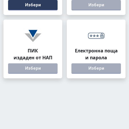
Избери
Избери
ПИК
Електронна поща
издаден от НАП
и парола
Избери
Избери