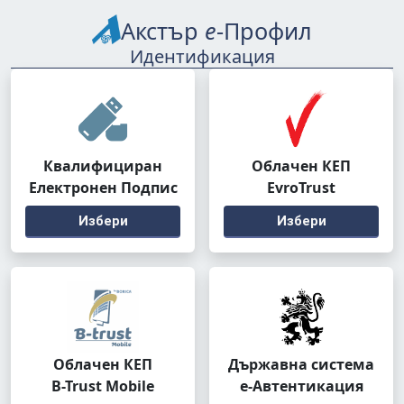
Акстър
е
-Профил
Идентификация
Квалифициран
Облачен КЕП
Електронен Подпис
EvroTrust
Избери
Избери
Облачен КЕП
Държавна система
B-Trust Mobile
е-Автентикация