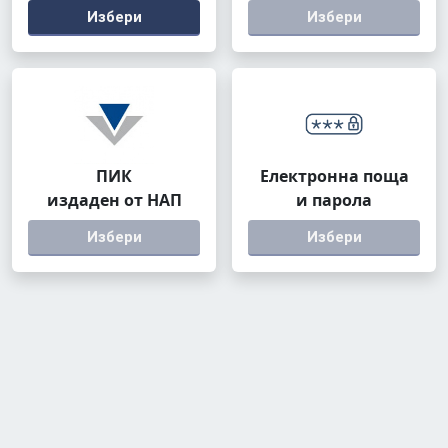
Избери
Избери
ПИК
Електронна поща
издаден от НАП
и парола
Избери
Избери