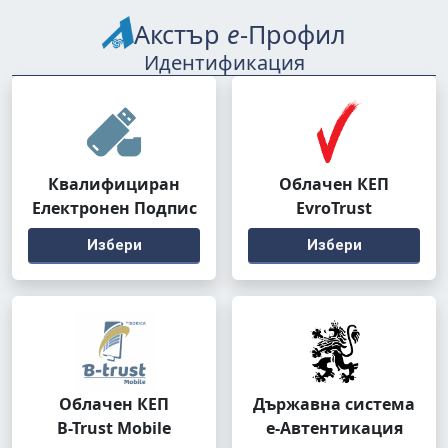
Акстър
е
-Профил
Идентификация
Квалифициран
Облачен КЕП
Електронен Подпис
EvroTrust
Избери
Избери
Облачен КЕП
Държавна система
B-Trust Mobile
е-Автентикация