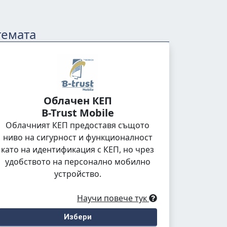
темата
Облачен КЕП
B-Trust Mobile
Облачният КЕП предоставя същото
ниво на сигурност и функционалност
като на идентификация с КЕП, но чрез
удобството на персонално мобилно
устройство.
Научи повече тук
Избери