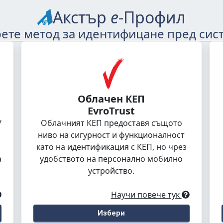
Акстър
е
-Профил
ете метод за идентифицане пред сис
Облачен КЕП
EvroTrust
/
Облачният КЕП предоставя същото
ниво на сигурност и функционалност
като на идентификация с КЕП, но чрез
а
удобството на персонално мобилно
устройство.
Научи повече тук
Избери