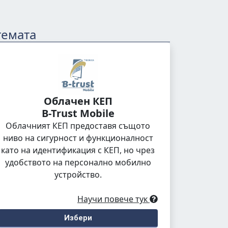
темата
Облачен КЕП
B-Trust Mobile
Облачният КЕП предоставя същото
ниво на сигурност и функционалност
като на идентификация с КЕП, но чрез
удобството на персонално мобилно
устройство.
Научи повече тук
Избери