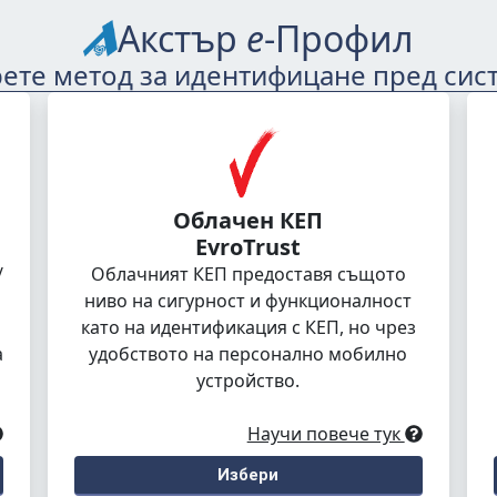
Акстър
е
-Профил
ете метод за идентифицане пред сис
Облачен КЕП
EvroTrust
/
Облачният КЕП предоставя същото
ниво на сигурност и функционалност
като на идентификация с КЕП, но чрез
а
удобството на персонално мобилно
устройство.
Научи повече тук
Избери