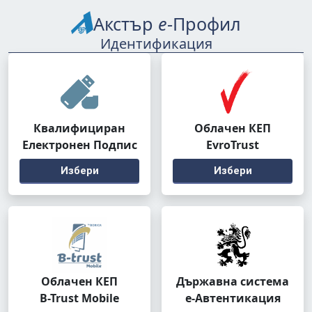
Акстър
е
-Профил
Идентификация
Квалифициран
Облачен КЕП
Електронен Подпис
EvroTrust
Избери
Избери
Облачен КЕП
Държавна система
B-Trust Mobile
е-Автентикация