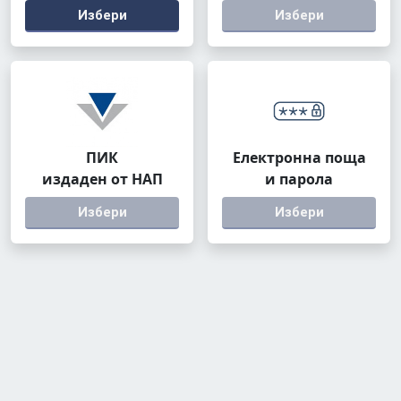
Избери
Избери
ПИК
Електронна поща
издаден от НАП
и парола
Избери
Избери