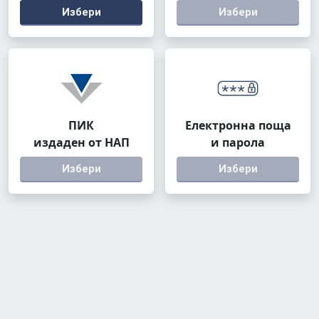
Избери
Избери
ПИК
Електронна поща
издаден от НАП
и парола
Избери
Избери