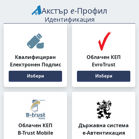
Акстър
е
-Профил
Идентификация
Квалифициран
Облачен КЕП
Електронен Подпис
EvroTrust
Избери
Избери
Облачен КЕП
Държавна система
B-Trust Mobile
е-Автентикация