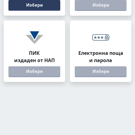
Избери
Избери
ПИК
Електронна поща
издаден от НАП
и парола
Избери
Избери