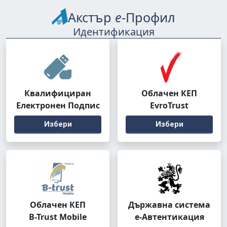
Акстър
е
-Профил
Идентификация
Квалифициран
Облачен КЕП
Електронен Подпис
EvroTrust
Избери
Избери
Облачен КЕП
Държавна система
B-Trust Mobile
е-Автентикация