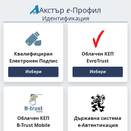
Акстър
е
-Профил
Идентификация
Квалифициран
Облачен КЕП
Електронен Подпис
EvroTrust
Избери
Избери
Облачен КЕП
Държавна система
B-Trust Mobile
е-Автентикация