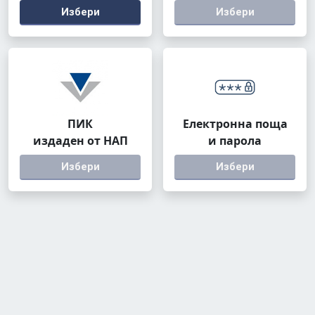
Избери
Избери
ПИК
Електронна поща
издаден от НАП
и парола
Избери
Избери