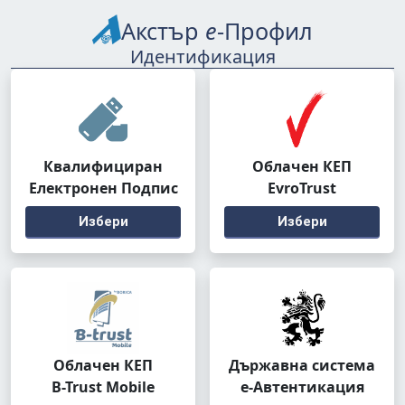
Акстър
е
-Профил
Идентификация
Квалифициран
Облачен КЕП
Електронен Подпис
EvroTrust
Избери
Избери
Облачен КЕП
Държавна система
B-Trust Mobile
е-Автентикация