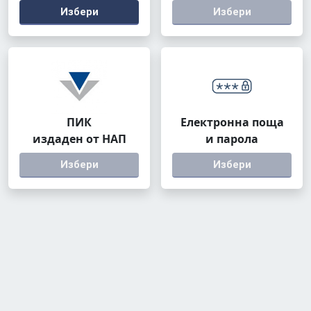
Избери
Избери
ПИК
Електронна поща
издаден от НАП
и парола
Избери
Избери