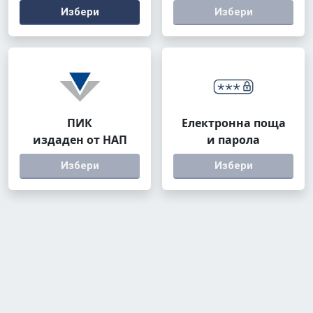
Избери
Избери
ПИК
Електронна поща
издаден от НАП
и парола
Избери
Избери