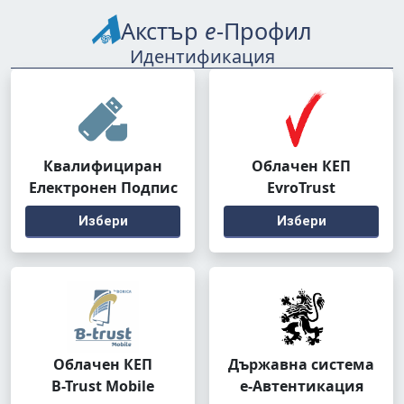
Акстър
е
-Профил
Идентификация
Квалифициран
Облачен КЕП
Електронен Подпис
EvroTrust
Избери
Избери
Облачен КЕП
Държавна система
B-Trust Mobile
е-Автентикация