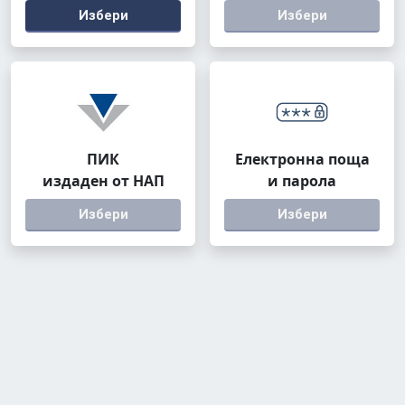
Избери
Избери
ПИК
Електронна поща
издаден от НАП
и парола
Избери
Избери