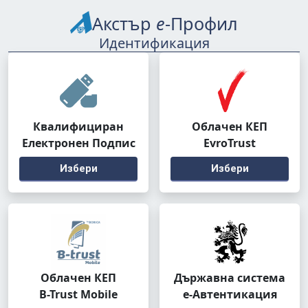
Акстър
е
-Профил
Идентификация
Квалифициран
Облачен КЕП
Електронен Подпис
EvroTrust
Избери
Избери
Облачен КЕП
Държавна система
B-Trust Mobile
е-Автентикация