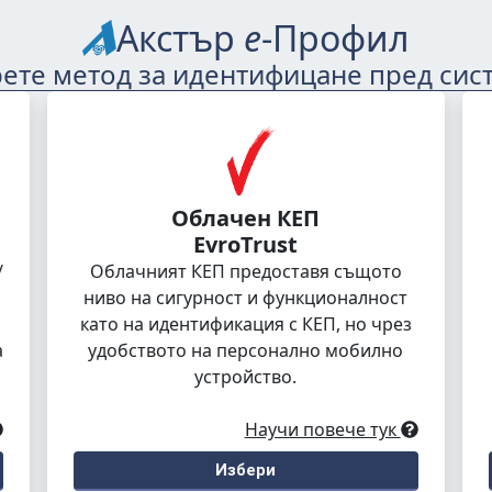
Акстър
е
-Профил
ете метод за идентифицане пред сис
Облачен КЕП
EvroTrust
/
Облачният КЕП предоставя същото
ниво на сигурност и функционалност
като на идентификация с КЕП, но чрез
а
удобството на персонално мобилно
устройство.
Научи повече тук
Избери