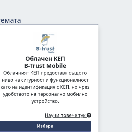
темата
Облачен КЕП
B-Trust Mobile
Облачният КЕП предоставя същото
ниво на сигурност и функционалност
като на идентификация с КЕП, но чрез
удобството на персонално мобилно
устройство.
Научи повече тук
Избери