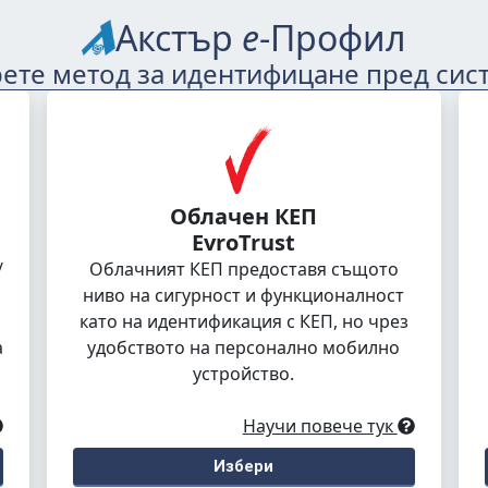
Акстър
е
-Профил
ете метод за идентифицане пред сис
Облачен КЕП
EvroTrust
/
Облачният КЕП предоставя същото
ниво на сигурност и функционалност
като на идентификация с КЕП, но чрез
а
удобството на персонално мобилно
устройство.
Научи повече тук
Избери