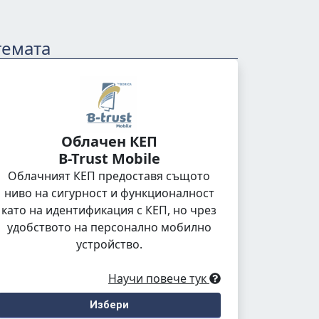
темата
Облачен КЕП
B-Trust Mobile
Облачният КЕП предоставя същото
ниво на сигурност и функционалност
като на идентификация с КЕП, но чрез
удобството на персонално мобилно
устройство.
Научи повече тук
Избери