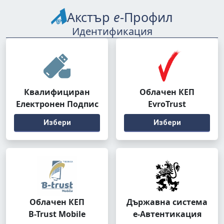
Акстър
е
-Профил
Идентификация
Квалифициран
Облачен КЕП
Електронен Подпис
EvroTrust
Избери
Избери
Облачен КЕП
Държавна система
B-Trust Mobile
е-Автентикация