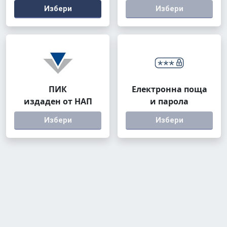
Избери
Избери
ПИК
Електронна поща
издаден от НАП
и парола
Избери
Избери