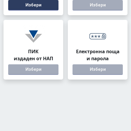
Избери
Избери
ПИК
Електронна поща
издаден от НАП
и парола
Избери
Избери