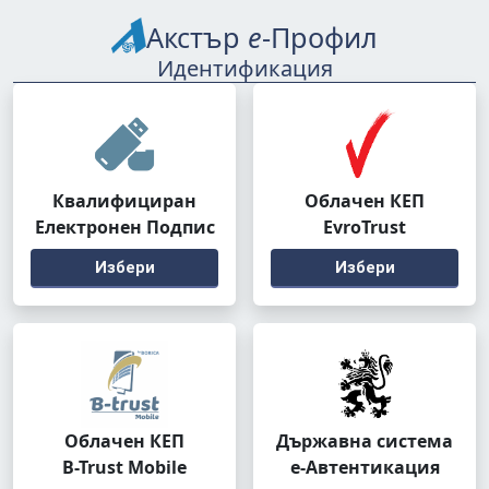
Акстър
е
-Профил
Идентификация
Квалифициран
Облачен КЕП
Електронен Подпис
EvroTrust
Избери
Избери
Облачен КЕП
Държавна система
B-Trust Mobile
е-Автентикация