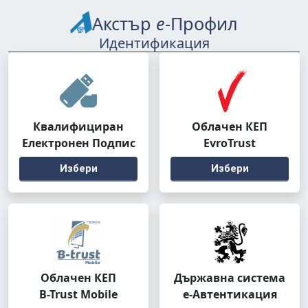
Акстър
е
-Профил
Идентификация
Квалифициран
Облачен КЕП
Електронен Подпис
EvroTrust
Избери
Избери
Облачен КЕП
Държавна система
B-Trust Mobile
е-Автентикация