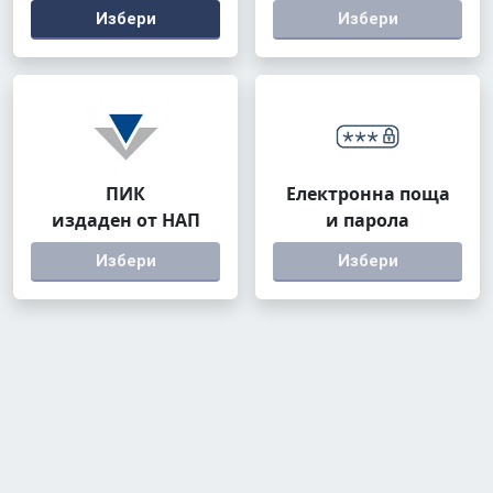
Избери
Избери
ПИК
Електронна поща
издаден от НАП
и парола
Избери
Избери