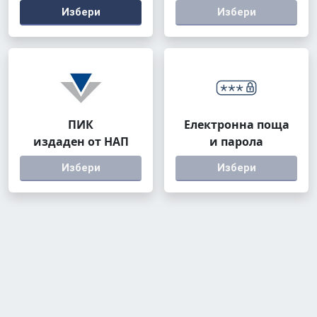
Избери
Избери
ПИК
Електронна поща
издаден от НАП
и парола
Избери
Избери