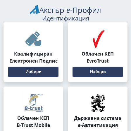
Акстър
е
-Профил
Идентификация
Квалифициран
Облачен КЕП
Електронен Подпис
EvroTrust
Избери
Избери
Облачен КЕП
Държавна система
B-Trust Mobile
е-Автентикация